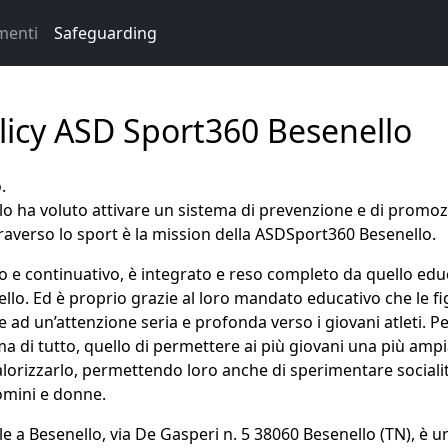
menti
Safeguarding
licy ASD Sport360 Besenello
.
 ha voluto attivare un sistema di prevenzione e di promozio
raverso lo sport è la mission della ASDSport360 Besenello.
io e continuativo, è integrato e reso completo da quello educa
llo. Ed è proprio grazie al loro mandato educativo che le fi
ad un’attenzione seria e profonda verso i giovani atleti. P
a di tutto, quello di permettere ai più giovani una più ampi
lorizzarlo, permettendo loro anche di sperimentare socialità
omini e donne.
le a Besenello, via De Gasperi n. 5 38060 Besenello (TN), 