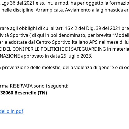
D.Lgs 36 del 2021 e ss. int. e mod. ha per oggetto la formazio
tica nelle discipline: Arrampicata, Avviamento alla ginnastica 
e agli obblighi di cui all’art. 16 c.2 del Dlg. 39 del 2021 p
ività Sportiva ( di qui in poi denominato, per brevità “Model
eria adottate dal Centro Sportivo Italiano APS nel mese di lu
E DEL CONI PER LE POLITICHE DI SAFEGUARDING in mater
ZIONE approvato in data 25 luglio 2023.
a prevenzione delle molestie, della violenza di genere e di o
 forma RISERVATA sono i seguenti:
 38060 Besenello (TN)
ello in pdf
.